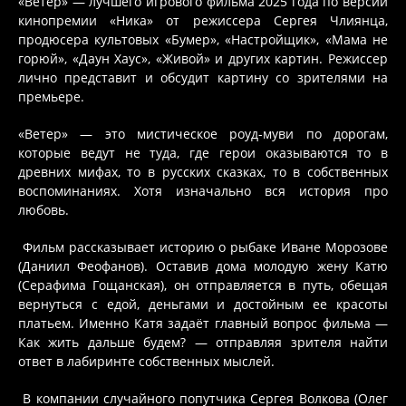
«Ветер» — лучшего игрового фильма 2025 года по версии
кинопремии «Ника‎» от режиссера Сергея Члиянца,
продюсера культовых «Бумер», «Настройщик», «Мама не
горюй», «Даун Хаус», «Живой» и других картин. Режиссер
лично представит и обсудит картину со зрителями на
премьере.
«Ветер» — это мистическое роуд-муви по дорогам,
которые ведут не туда, где герои оказываются то в
древних мифах, то в русских сказках, то в собственных
воспоминаниях. Хотя изначально вся история про
любовь.
Фильм рассказывает историю о рыбаке Иване Морозове
(Даниил Феофанов). Оставив дома молодую жену Катю
(Серафима Гощанская), он отправляется в путь, обещая
вернуться с едой, деньгами и достойным ее красоты
платьем. Именно Катя задаёт главный вопрос фильма —
Как жить дальше будем? — отправляя зрителя найти
ответ в лабиринте собственных мыслей.
В компании случайного попутчика Сергея Волкова (Олег