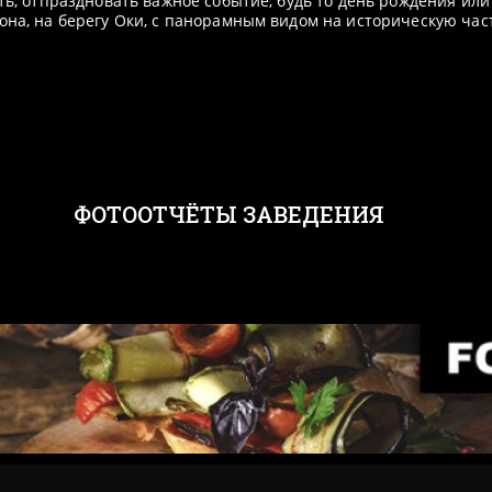
сть, отпраздновать важное событие, будь то день рождения ил
она, на берегу Оки, с панорамным видом на историческую час
ФОТООТЧЁТЫ ЗАВЕДЕНИЯ